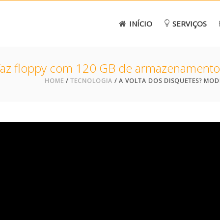
INÍCIO
SERVIÇOS
 faz floppy com 120 GB de armazenamento
HOME
/
TECNOLOGIA
/ A VOLTA DOS DISQUETES? MO