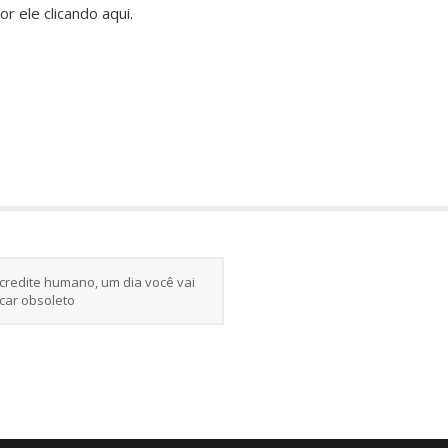
or ele clicando
aqui
.
credite humano, um dia você vai
icar obsoleto