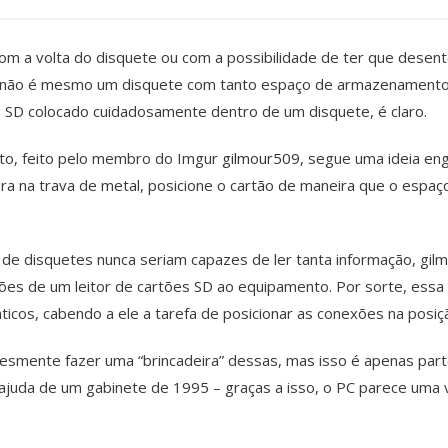
m a volta do disquete ou com a possibilidade de ter que desente
sse não é mesmo um disquete com tanto espaço de armazenamento
 SD colocado cuidadosamente dentro de um disquete, é claro.
to, feito pelo membro do Imgur
gilmour509
, segue uma ideia en
ura na trava de metal, posicione o cartão de maneira que o espaç
 de disquetes nunca seriam capazes de ler tanta informação, gi
ões de um leitor de cartões SD ao equipamento. Por sorte, essa p
cos, cabendo a ele a tarefa de posicionar as conexões na posiçã
esmente fazer uma “brincadeira” dessas, mas isso é apenas parte
juda de um gabinete de 1995 – graças a isso, o PC parece uma v