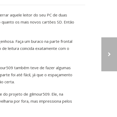
rrar aquele leitor do seu PC de duas
 quanto os mais novos cartões SD. Então
genhosa. Faça um buraco na parte frontal
o de leitura coincida exatamente com o
lmour509 também teve de fazer algumas
BLOG DO BILL GATES
arte foi até fácil, já que o espaçamento
o certa.
 do projeto de gilmour509. Ele, na
elharia por fora, mas impressiona pelos