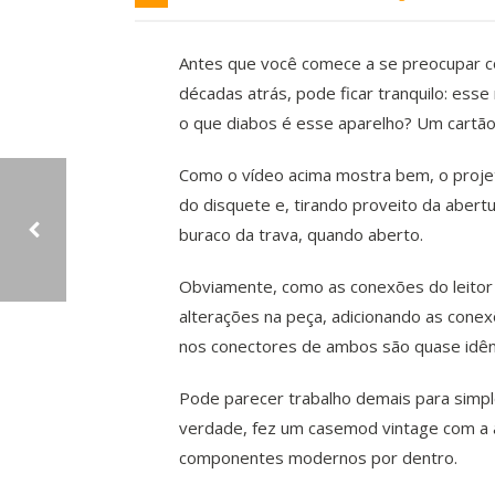
Antes que você comece a se preocupar co
décadas atrás, pode ficar tranquilo: e
o que diabos é esse aparelho? Um cartão
Como o vídeo acima mostra bem, o proje
do disquete e, tirando proveito da abert
buraco da trava, quando aberto.
Obviamente, como as conexões do leitor
ACREDITE HUMANO, UM DIA VOCÊ VAI FICAR OBSOLETO
alterações na peça, adicionando as conex
nos conectores de ambos são quase idênti
Pode parecer trabalho demais para simpl
verdade, fez um casemod vintage com a a
componentes modernos por dentro.