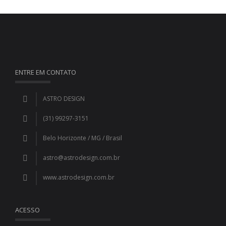
ENTRE EM CONTATO
ASTRO DESIGN
(31) 99297-3151
Belo Horizonte / MG / Brasil
astro@astrodesign.com.br
www.astrodesign.com.br
ACESSO