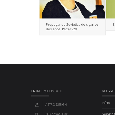
Propaganda Soviética de cigarros
B
dos anos 1920-1929
ENTRE EM CONTATO
ACESSO
Início
ASTRO DESIGN
Serviço
(31) 99297-3151