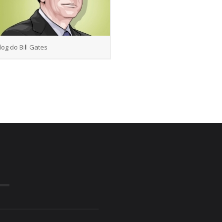
log do Bill Gates
s