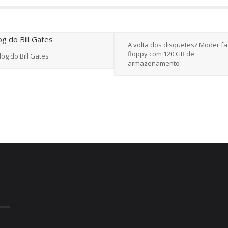
A volta dos disquetes? Moder fa
floppy com 120 GB de
log do Bill Gates
armazenamento