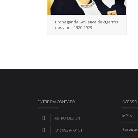
Propaganda Soviética de cigarros
dos anos 1920-1929
ENTRE EM CONTATO
ACESSO
Início
ASTRO DESIGN
Serviço
(31) 99297-3151