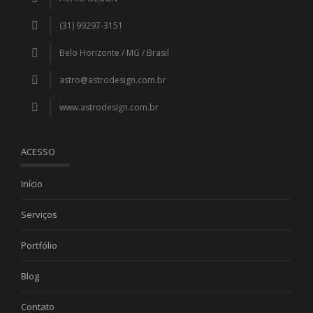
(31) 99297-3151
Belo Horizonte / MG / Brasil
astro@astrodesign.com.br
www.astrodesign.com.br
ACESSO
Início
Serviços
Portfólio
Blog
Contato