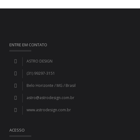
ENTRE EM CONTATO
ASTRO DESIGN
(31) 99297-3151
Belo Horizonte / MG / Brasil
astro@astrodesign.com.br
www.astrodesign.com.br
ACESSO