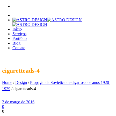
Início
Serviços
Portfólio
Blog
Contato
cigaretteads-4
Home
/
Design
/
Propaganda Soviética de cigarros dos anos 1920-
1929
/ cigaretteads-4
2 de março de 2016
0
0