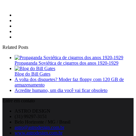
Related Posts
Propaganda Soviética de cigarros dos anos 1920-1929
Blog do Bill Gates
A volta dos disquetes? Moder faz floppy com 120 GB de
armazenamento
Acredite humano, um dia você vai ficar obsoleto
Entre em contato
ASTRO DESIGN
(31) 99297-3151
Belo Horizonte / MG / Brasil
astro@astrodesign.com.br
www.astrodesign.com.br